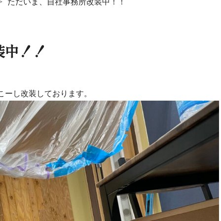
ただいま、自社事務所改装中！！
装中！！
こーし改装しております。