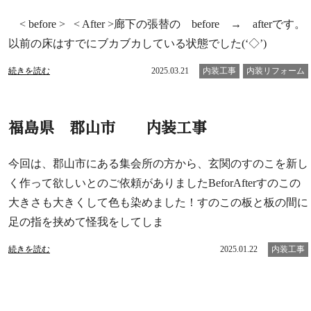
< before > < After >廊下の張替の before → afterです。
以前の床はすでにブカブカしている状態でした(‘◇’)
続きを読む
2025.03.21
内装工事
内装リフォーム
福島県 郡山市 内装工事
今回は、郡山市にある集会所の方から、玄関のすのこを新し
く作って欲しいとのご依頼がありましたBeforAfterすのこの
大きさも大きくして色も染めました！すのこの板と板の間に
足の指を挟めて怪我をしてしま
続きを読む
2025.01.22
内装工事