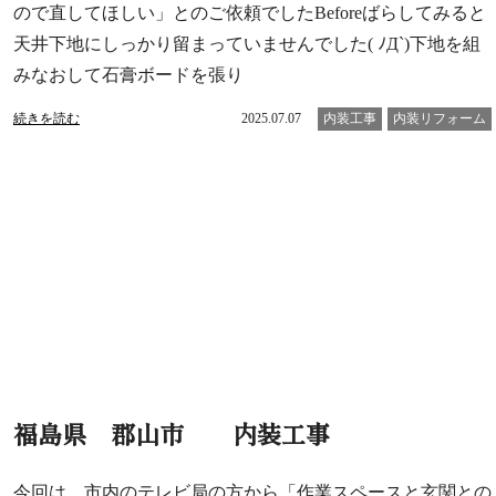
ので直してほしい」とのご依頼でしたBeforeばらしてみると
天井下地にしっかり留まっていませんでした( ﾉД`)下地を組
みなおして石膏ボードを張り
続きを読む
2025.07.07
内装工事
内装リフォーム
福島県 郡山市 内装工事
今回は 市内のテレビ局の方から「作業スペースと玄関との